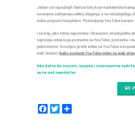
Jedan od najvažnijih faktora bilo koje marketinške kampa
novinama zahtijevaju velika ulaganja, a ne obezbjeđuj
video potpuno besplatno. Postavljanje YouTube kanala i 
I za kraj, jako bitna napomena. Obavezno obezbjedite di
najnovija videa koja postavite na YouTube, postavite i na
jednostavno. Dovoljno je link videa sa YouTube-a kopirat
web stranici (
kako postaviti YouTube video na web stran
Ako želite da novosti, savjete i interesantne sadrža
se na naš newsletter.
P
F
T
S
a
wi
h
ce
tt
ar