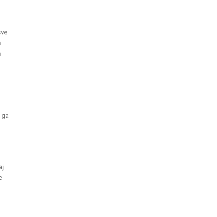
sve
m
a
e ga
aj
e