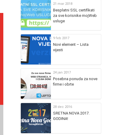
21 mar 2018
Besplatni SSL certifikati
za sve korisnike mojWeb
usluge
9 feb 2017
Novi element – Lista
vijesti
24 jan 2017
Posebna ponuda za nove
firme i obrte
28 dec 2016
SRETNA NOVA 2017.
GODINA!