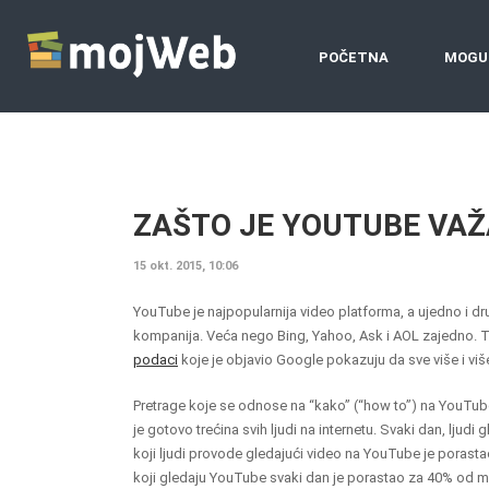
POČETNA
MOGU
ZAŠTO JE YOUTUBE VAŽ
15 okt. 2015, 10:06
YouTube je najpopularnija video platforma, a ujedno i dr
kompanija. Veća nego Bing, Yahoo, Ask i AOL zajedno. T
podaci
koje je objavio Google pokazuju da sve više i više
Pretrage koje se odnose na “kako” (“how to”) na YouTube
je gotovo trećina svih ljudi na internetu. Svaki dan, ljudi
koji ljudi provode gledajući video na YouTube je porastao 
koji gledaju YouTube svaki dan je porastao za 40% od ma