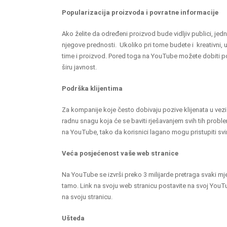
Popularizacija proizvoda i povratne informacije
Ako želite da određeni proizvod bude vidljiv publici, jed
njegove prednosti. Ukoliko pri tome budete i kreativni, 
time i proizvod. Pored toga na YouTube možete dobiti p
širu javnost.
Podrška klijentima
Za kompanije koje često dobivaju pozive klijenata u ve
radnu snagu koja će se baviti rješavanjem svih tih probl
na YouTube, tako da korisnici lagano mogu pristupiti sv
Veća posjećenost vaše web stranice
Na YouTube se izvrši preko 3 milijarde pretraga svaki mj
tamo. Link na svoju web stranicu postavite na svoj YouTu
na svoju stranicu.
Ušteda