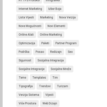
HTTPS Protokol
Infografika
Internet Marketing
Izbor Boja
Lista Vijesti
Marketing
Nova Verzija
Nove Mogućnosti
Novi Elementi
Online Alati
Online Marketing
Optimizacija
Paketi
Partner Program
Podrška
Posao
Redizajn
Seo
Sigurnost
Socijalna Integracija
Socijalne Integracije
Socijalne Mreže
Teme
Templates
Tim
Tipografija
Trendovi
Turizam
Verzija Sistema
Vijesti
Više Prostora
Web Dizajn