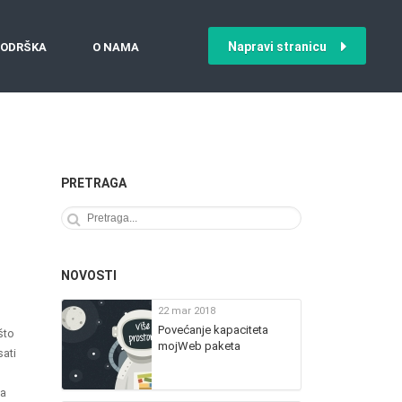
Napravi stranicu
ODRŠKA
O NAMA
PRETRAGA
NOVOSTI
22 mar 2018
Povećanje kapaciteta
što
mojWeb paketa
sati
na