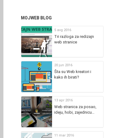
MOJWEB BLOG
5 avg 2016
Tri razloga za redizajn
web stranice
20 jun 2016
Šta su Web kreatori i
kako ih birati?
13 apr 2016
Web stranica za posao,
ideju, hobi, zajednicu…
11 mar 2016