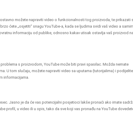
nostavno možete napraviti video o funkcionalnosti tog proizvoda, te prikazati 
ubrzo ćete „osjetiti“ snagu YouTube-a, kada se ljudima svidi vaš video a sami
ovratnu informaciju od publike, odnosno kakav utisak ostavlja vaš proizvod
n
zi problema s proizvodom, YouTube može biti pravi spasilac. Možda nemate
ema. U tom slučaju, možete napraviti video sa uputama (tutorijalima)
i podijelit
im informacijama.
esec. Jasno je da će vas potencijalni posjetioci lakše pronaći ako imate sadrž
be profil, u video ili u opis, tako da sve koji vas pronađu na YouTube dovedet