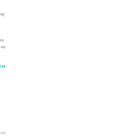
voj
vim
 na
ite
 vrh