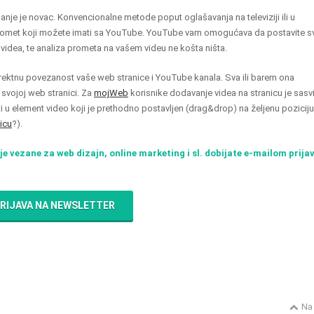
nje je novac. Konvencionalne metode poput oglašavanja na televiziji ili u
u domet koji možete imati sa YouTube. YouTube vam omogućava da postavite s
videa, te analiza prometa na vašem videu ne košta ništa.
rektnu povezanost vaše web stranice i YouTube kanala. Sva ili barem ona
 svojoj web stranici. Za
mojWeb
korisnike dodavanje videa na stranicu je sas
i u element video koji je prethodno postavljen (drag&drop) na željenu poziciju
icu
?).
je vezane za web dizajn, online marketing i sl. dobijate e-mailom prijav
RIJAVA NA NEWSLETTER
Na