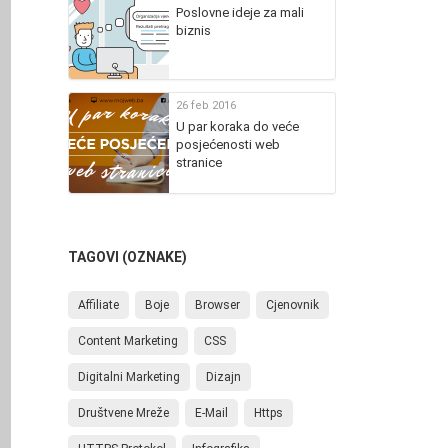
Poslovne ideje za mali
biznis
26 feb 2016
U par koraka do veće
posjećenosti web
stranice
TAGOVI (OZNAKE)
Affiliate
Boje
Browser
Cjenovnik
Content Marketing
CSS
Digitalni Marketing
Dizajn
Društvene Mreže
E-Mail
Https