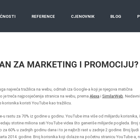
ĆNOSTI
REFERENCE
CJENOVNIK
BLOG
P
AN ZA MARKETING I PROMOCIJU?
uga najveća tražilica na webu, odmah iza Google-a koji je njegova matična
o je treća najposjećenija stranica na webu, prema
Alexa
i
SimilarWeb
. Nedavni
 korisnika koristi YouTube kao tražilicu.
-u rastu za 70% iz godine u godinu. YouTube ima više od milijardu korisnika, 
 gledaju stotine miliona sati YouTube videa što generiše milijarde pogleda. Broj 
za 60% u zadnjih godinu dana i to je najbrži rast u zadnje 2 godine. Broj ljudi
rta 2014. godine. Broj korisnika koji dolaze na početnu stranicu YouTube-a, 