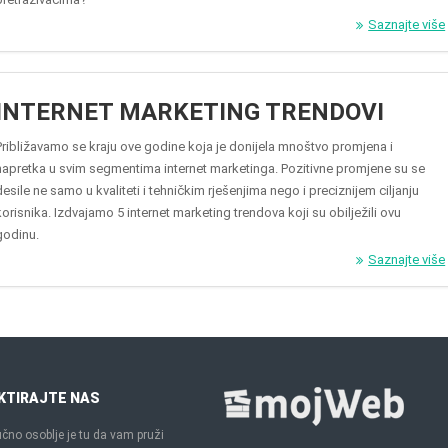
Saznajte više
INTERNET MARKETING TRENDOVI
Približavamo se kraju ove godine koja je donijela mnoštvo promjena i
napretka u svim segmentima internet marketinga. Pozitivne promjene su se
desile ne samo u kvaliteti i tehničkim rješenjima nego i preciznijem ciljanju
korisnika. Izdvajamo 5 internet marketing trendova koji su obilježili ovu
godinu.
Saznajte više
KTIRAJTE NAS
čno osoblje je tu da vam pruži