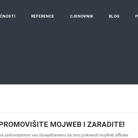
ĆNOSTI
REFERENCE
CJENOVNIK
BLOG
P
PROMOVIŠITE MOJWEB I ZARADITE!
Sa zadovoljstvom vas obavještavamo da smo pokrenuli mojWeb affiliate