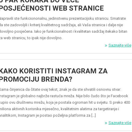
U PAR KORAKA DO VEĆE
POSJEĆENOSTI WEB STRANICE
Napravili ste funkciononalnu, jedinstvenu prezentacijsku stranicu. Smatrate
da ste zadovoljili i kriterij kvalitetnog sadržaja, ali Vaša stranica i dalje nije
dovoljno posjećena. Iako je funkcionalnost i kvalitetan sadržaj itekako bitan
za web stranicu, to ipak nije dovoljno.
Saznajte više
KAKO KORISTITI INSTAGRAM ZA
PROMOCIJU BRENDA?
Sama činjenica da čitate ovaj tekst, znak je da ste shvatili osnovnu stvar:
Instagram je globalno najbrže rastuća mreža. Nije bilo čudo što je Facebook
kupio ovu društvenu mrežu, koja je postala ogroman hit u svijetu. S preko 400
miliona aktivnih korisnika mjesečno, kvalitetnim alatima za targetiranje i
analitikom, Instagram je postao poželjna platforma za […]
Saznajte više