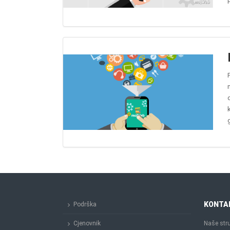
KONTA
Podrška
Cjenovnik
Naše stru