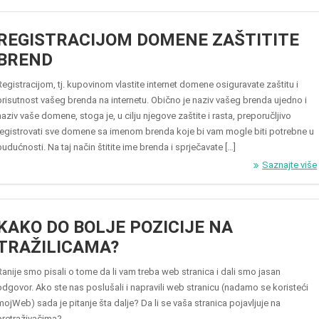
REGISTRACIJOM DOMENE ZAŠTITITE
BREND
Registracijom, tj. kupovinom vlastite internet domene osiguravate zaštitu i
prisutnost vašeg brenda na internetu. Obično je naziv vašeg brenda ujedno i
naziv vaše domene, stoga je, u cilju njegove zaštite i rasta, preporučljivo
registrovati sve domene sa imenom brenda koje bi vam mogle biti potrebne u
budućnosti. Na taj način štitite ime brenda i sprječavate […]
Saznajte više
KAKO DO BOLJE POZICIJE NA
TRAŽILICAMA?
Ranije smo pisali o tome da li vam treba web stranica i dali smo jasan
odgovor. Ako ste nas poslušali i napravili web stranicu (nadamo se koristeći
mojWeb) sada je pitanje šta dalje? Da li se vaša stranica pojavljuje na
pretraživačima?