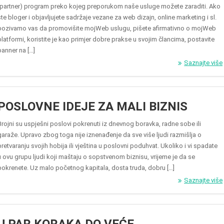
(partner) program preko kojeg preporukom naše usluge možete zaraditi. Ako
ste bloger i objavljujete sadržaje vezane za web dizajn, online marketing i sl.
pozivamo vas da promovišite mojWeb uslugu, pišete afirmativno o mojWeb
platformi, koristite je kao primjer dobre prakse u svojim člancima, postavite
banner na […]
Saznajte više
POSLOVNE IDEJE ZA MALI BIZNIS
Brojni su uspješni poslovi pokrenuti iz dnevnog boravka, radne sobe ili
garaže. Upravo zbog toga nije iznenađenje da sve više ljudi razmišlja o
pretvaranju svojih hobija ili vještina u poslovni poduhvat. Ukoliko i vi spadate
u ovu grupu ljudi koji maštaju o sopstvenom biznisu, vrijeme je da se
pokrenete. Uz malo početnog kapitala, dosta truda, dobru […]
Saznajte više