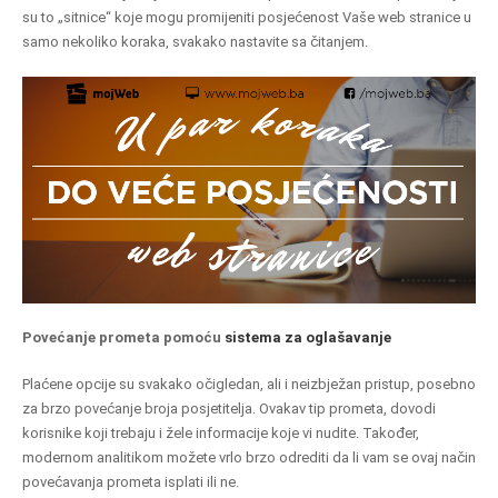
su to „sitnice“ koje mogu promijeniti posjećenost Vaše web stranice u
samo nekoliko koraka, svakako nastavite sa čitanjem.
Povećanje prometa pomoću
sistema za oglašavanje
Plaćene opcije su svakako očigledan, ali i neizbježan pristup, posebno
za brzo povećanje broja posjetitelja. Ovakav tip prometa, dovodi
korisnike koji trebaju i žele informacije koje vi nudite. Također,
modernom analitikom možete vrlo brzo odrediti da li vam se ovaj način
povećavanja prometa isplati ili ne.