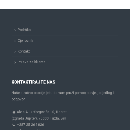
Podrška
Cjenovnik
Kontakt
Prijava za klijente
KONTAKTIRAJTE NAS
Naše stručno osoblje je tu da vam pruži pomoć, savjet, prijedlog ili
odgovor.
Aleja A. Izetbegovića 10, II sprat
(zgrada Jupiter), 75000 Tuzla, BiH
+387 35 364 036