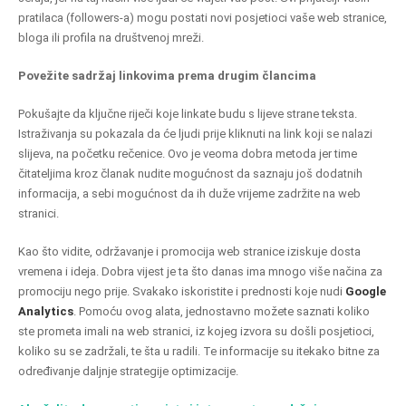
pratilaca (followers-a) mogu postati novi posjetioci vaše web stranice,
bloga ili profila na društvenoj mreži.
Povežite sadržaj linkovima prema drugim člancima
Pokušajte da ključne riječi koje linkate budu s lijeve strane teksta.
Istraživanja su pokazala da će ljudi prije kliknuti na link koji se nalazi
slijeva, na početku rečenice. Ovo je veoma dobra metoda jer time
čitateljima kroz članak nudite mogućnost da saznaju još dodatnih
informacija, a sebi mogućnost da ih duže vrijeme zadržite na web
stranici.
Kao što vidite, održavanje i promocija web stranice iziskuje dosta
vremena i ideja. Dobra vijest je ta što danas ima mnogo više načina za
promociju nego prije. Svakako iskoristite i prednosti koje nudi
Google
Analytics
. Pomoću ovog alata, jednostavno možete saznati koliko
ste prometa imali na web stranici, iz kojeg izvora su došli posjetioci,
koliko su se zadržali, te šta u radili. Te informacije su itekako bitne za
određivanje daljnje strategije optimizacije.