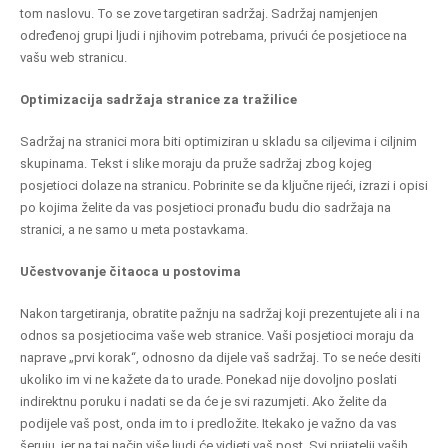
tom naslovu. To se zove targetiran sadržaj. Sadržaj namjenjen
određenoj grupi ljudi i njihovim potrebama, privući će posjetioce na
vašu web stranicu.
Optimizacija sadržaja stranice za tražilice
Sadržaj na stranici mora biti optimiziran u skladu sa ciljevima i ciljnim
skupinama. Tekst i slike moraju da pruže sadržaj zbog kojeg
posjetioci dolaze na stranicu. Pobrinite se da ključne rijeći, izrazi i opisi
po kojima želite da vas posjetioci pronađu budu dio sadržaja na
stranici, a ne samo u meta postavkama.
Učestvovanje čitaoca u postovima
Nakon targetiranja, obratite pažnju na sadržaj koji prezentujete ali i na
odnos sa posjetiocima vaše web stranice. Vaši posjetioci moraju da
naprave „prvi korak“, odnosno da dijele vaš sadržaj. To se neće desiti
ukoliko im vi ne kažete da to urade. Ponekad nije dovoljno poslati
indirektnu poruku i nadati se da će je svi razumjeti. Ako želite da
podijele vaš post, onda im to i predložite. Itekako je važno da vas
šeruju, jer na taj način više ljudi će vidjeti vaš post. Svi prijatelji vaših