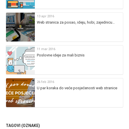
13 apr 2016
Web stranica za posao, ideju, hobi, zajednicu…
11 mar 2016
Poslovne ideje za mali biznis
26 feb 2016
U par koraka do veće posjećenosti web stranice
TAGOVI (OZNAKE)