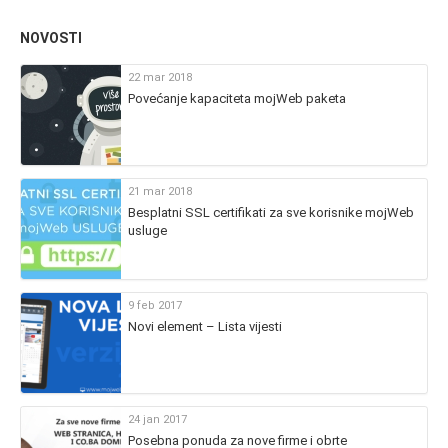
NOVOSTI
22 mar 2018
Povećanje kapaciteta mojWeb paketa
21 mar 2018
Besplatni SSL certifikati za sve korisnike mojWeb
usluge
9 feb 2017
Novi element – Lista vijesti
24 jan 2017
Posebna ponuda za nove firme i obrte