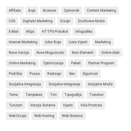
Affiliate
Boje
Browser
Cjenovnik
Content Marketing
CSS
Digitalni Marketing
Dizajn
Društvene Mreže
E-Mail
Https
HTTPS Protokol
Infografika
Internet Marketing
Izbor Boja
Lista Vijesti
Marketing
Nova Verzija
Nove Mogućnosti
Novi Elementi
Online Alati
Online Marketing
Optimizacija
Paketi
Partner Program
Podrška
Posao
Redizajn
Seo
Sigurnost
Socijalna Integracija
Socijalne Integracije
Socijalne Mreže
Teme
Templates
Tim
Tipografija
Trendovi
Turizam
Verzija Sistema
Vijesti
Više Prostora
Web Dizajn
Web Hosting
Web Stranica