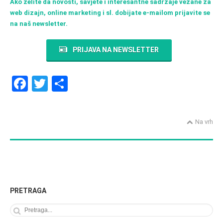
Ako želite da novosti, savjete i interesantne sadržaje vezane za
web dizajn, online marketing i sl. dobijate e-mailom prijavite se
na naš newsletter.
PRIJAVA NA NEWSLETTER
F
T
S
a
wi
h
ce
tt
ar
Na vrh
b
er
e
o
o
k
PRETRAGA