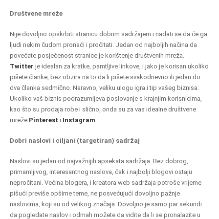
Društvene mreže
Nije dovoljno opskrbiti stranicu dobrim sadržajem i nadati se da će ga
ljudi nekim čudom pronaći i pročitati. Jedan od najboljih načina da
povećate posjećenost stranice je korištenje društvenih mreža.
Twitter
je idealan za kratke, pamtljive linkove, i jako je korisan ukoliko
pišete članke, bez obzira na to da li pišete svakodnevno ili jedan do
dva članka sedmično. Naravno, veliku ulogu igra i tip vašeg biznisa.
Ukoliko vaš biznis podrazumijeva poslovanje s krajnjim korisnicima,
kao što su prodaja robe i slično, onda su za vas idealne društvene
mreže
Pinterest
i
Instagram
.
Dobri naslovi i ciljani (targetiran) sadržaj
Naslovi su jedan od najvažnijih apsekata sadržaja. Bez dobrog,
primamljivog, interesantnog naslova, čak i najbolji blogovi ostaju
nepročitani. Većina blogera, i kreatora web sadržaja potroše vrijeme
pišući previše opširne teme, ne posvećujući dovoljno pažnje
naslovima, koji su od velikog značaja.
Dovoljno je samo par sekundi
da pogledate naslov i odmah možete da vidite da li se pronalazite u