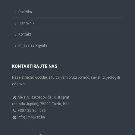
Podrška
Cjenovnik
Kontakt
Prijava za klijente
KONTAKTIRAJTE NAS
Naše stručno osoblje je tu da vam pruži pomoć, savjet, prijedlog ili
odgovor.
Aleja A. Izetbegovića 10, II sprat
(zgrada Jupiter), 75000 Tuzla, BiH
+387 35 364 036
info@mojweb.ba