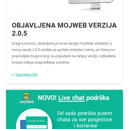
OBJAVLJENA MOJWEB VERZIJA
2.0.5
Dragi korisnici, objavljena je nova verzija mojWeb sistema. U
novoj verziji 2.0.5 urađen je update sistema i tema, pri čemu su
popravljeni bugovi koji su prijavljeni na ranijoj verziji i odrađena
brojna manja unapređenja sistema.
Saznajte više