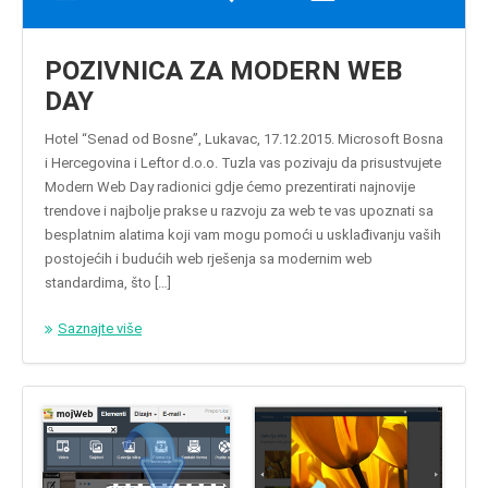
POZIVNICA ZA MODERN WEB
DAY
Hotel “Senad od Bosne”, Lukavac, 17.12.2015. Microsoft Bosna
i Hercegovina i Leftor d.o.o. Tuzla vas pozivaju da prisustvujete
Modern Web Day radionici gdje ćemo prezentirati najnovije
trendove i najbolje prakse u razvoju za web te vas upoznati sa
besplatnim alatima koji vam mogu pomoći u usklađivanju vaših
postojećih i budućih web rješenja sa modernim web
standardima, što […]
Saznajte više