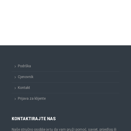
Podrška
Cjenovnik
Kontakt
Prijava za klijente
KONTAKTIRAJTE NAS
Naše stručno osoblje je tu da vam pruži pomoć, savjet, prijedlog ili