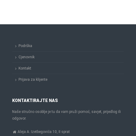
Podrška
Cjenovnik
Kontakt
Prijava za klijente
KONTAKTIRAJTE NAS
Naše stručno osoblje je tu da vam pruži pomoć, savjet, prijedlog ili
odgovor.
Aleja A. Izetbegovića 10, II sprat