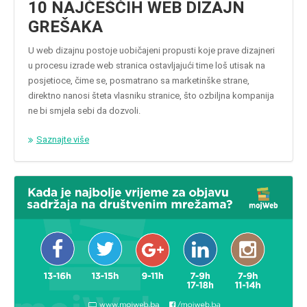
10 NAJČEŠĆIH WEB DIZAJN
GREŠAKA
U web dizajnu postoje uobičajeni propusti koje prave dizajneri
u procesu izrade web stranica ostavljajući time loš utisak na
posjetioce, čime se, posmatrano sa marketinške strane,
direktno nanosi šteta vlasniku stranice, što ozbiljna kompanija
ne bi smjela sebi da dozvoli.
Saznajte više