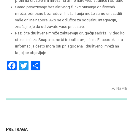
profil na društvenim mrežama ali nemate web stranicu i obratno
Samo povezivanje bez aktivnog funkcionisanja društvenih
mreža, odnosno bez redovnih ažuriranja može samo unazaditi
vaše online napore. Ako se odlučite za socijalnu integraciju,
značajno je da održavate vaše prisustvo.
Različite društvene mreže zahtijevaju drugačiji sadržaj. Video koji
ste snimili za Snapchat ne bi trebali stavljati i na Facebook. Ista
informacija često mora biti prilagođena i društvenoj mreži na
kojoj se objavljuje.
F
T
S
a
wi
h
ce
tt
ar
Na vrh
b
er
e
o
o
k
PRETRAGA