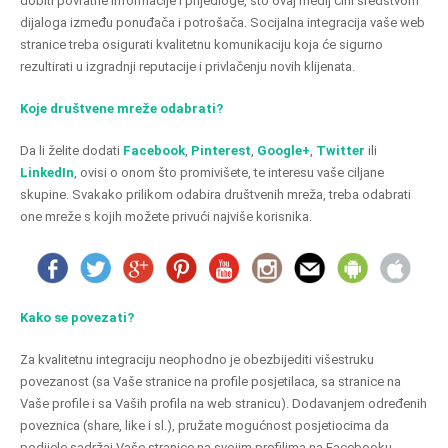
dobiti povratne informacije i prijedloge, što ovaj medij čini sredstvom
dijaloga između ponuđača i potrošača. Socijalna integracija vaše web
stranice treba osigurati kvalitetnu komunikaciju koja će sigurno
rezultirati u izgradnji reputacije i privlačenju novih klijenata.
Koje društvene mreže odabrati?
Da li želite dodati
Facebook
,
Pinterest
,
Google+
,
Twitter
ili
LinkedIn
, ovisi o onom što promivišete, te interesu vaše ciljane
skupine. Svakako prilikom odabira društvenih mreža, treba odabrati
one mreže s kojih možete privući najviše korisnika.
Kako se povezati?
Za kvalitetnu integraciju neophodno je obezbijediti višestruku
povezanost (sa Vaše stranice na profile posjetilaca, sa stranice na
Vaše profile i sa Vaših profila na web stranicu). Dodavanjem određenih
poveznica (share, like i sl.), pružate mogućnost posjetiocima da
podijele sadržaj Vaše stranice na svojim profilima na Facebooku,