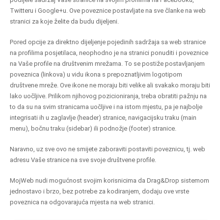
Twitteru i Google+u. Ove poveznice postavljate na sve članke na web
stranici za koje želite da budu dijeljeni.
Pored opcije za direktno dijeljenje pojedinih sadržaja sa web stranice
na profilima posjetilaca, neophodno je na stranici ponuditi i poveznice
na Vaše profile na društvenim mrežama. To se postiže postavljanjem
poveznica (linkova) u vidu ikona s prepoznatljivim logotipom
društvene mreže. Ove ikone ne moraju biti velike ali svakako moraju biti
lako uočljive. Prilikom njihovog pozicioniranja, treba obratiti pažnju na
to da su na svim stranicama uočljive i na istom mjestu, pa je najbolje
integrisati ih u zaglavlje (header) stranice, navigacijsku traku (main
menu), bočnu traku (sidebar) ili podnožje (footer) stranice.
Naravno, uz sve ovo ne smijete zaboraviti postaviti poveznicu, tj. web
adresu Vaše stranice na sve svoje društvene profile.
MojWeb nudi mogućnost svojim korisnicima da Drag&Drop sistemom
jednostavo i brzo, bez potrebe za kodiranjem, dodaju ove vrste
poveznica na odgovarajuća mjesta na web stranici.