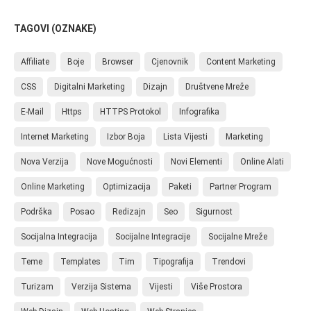
TAGOVI (OZNAKE)
Affiliate
Boje
Browser
Cjenovnik
Content Marketing
CSS
Digitalni Marketing
Dizajn
Društvene Mreže
E-Mail
Https
HTTPS Protokol
Infografika
Internet Marketing
Izbor Boja
Lista Vijesti
Marketing
Nova Verzija
Nove Mogućnosti
Novi Elementi
Online Alati
Online Marketing
Optimizacija
Paketi
Partner Program
Podrška
Posao
Redizajn
Seo
Sigurnost
Socijalna Integracija
Socijalne Integracije
Socijalne Mreže
Teme
Templates
Tim
Tipografija
Trendovi
Turizam
Verzija Sistema
Vijesti
Više Prostora