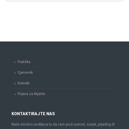
Podrška
Cjenovnik
Kontakt
Prijava za klijente
KONTAKTIRAJTE NAS
Naše stručno osoblje je tu da vam pruži pomoć, savjet, prijedlog ili