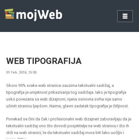
WEB TIPOGRAFIJA
01 feb. 2016, 15:05
Skoro 95% svake web stranice zauzima tekstualni sadržaj, a
tipografija je umjetnost prikazivanja tog sadržaja. Iako je tipografija
usko povezana sa web dizajnom, njena osnovna svrha nije samo
učiniti stranicu ljepšom. Naime, glavni zadatak tipografije je čitljivost.
Ponekad se čini da čak i profesionalni web dizajneri zaboravljaju da je
tekstualni sadržaj ono što dovodi posjetitelje na web stranicu i što ih
drži na web stranici, te da tekstualni sadržaj mora biti lako uočljiv i