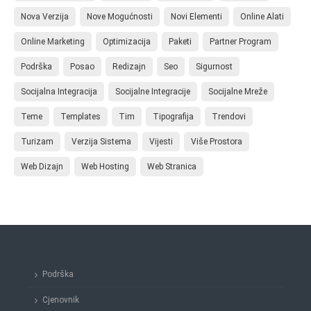
Nova Verzija
Nove Mogućnosti
Novi Elementi
Online Alati
Online Marketing
Optimizacija
Paketi
Partner Program
Podrška
Posao
Redizajn
Seo
Sigurnost
Socijalna Integracija
Socijalne Integracije
Socijalne Mreže
Teme
Templates
Tim
Tipografija
Trendovi
Turizam
Verzija Sistema
Vijesti
Više Prostora
Web Dizajn
Web Hosting
Web Stranica
Podrška
Cjenovnik