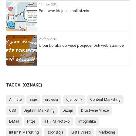
11 mar 2016
Poslovne ideje za mali biznis
26 feb 2016
U par koraka do veće posjećenosti web stranice
TAGOVI (OZNAKE)
Affiliate
Boje
Browser
Cjenovnik
Content Marketing
CSS
Digitalni Marketing
Dizajn
Društvene Mreže
E-Mail
Https
HTTPS Protokol
Infografika
Internet Marketing
Izbor Boja
Lista Vijesti
Marketing