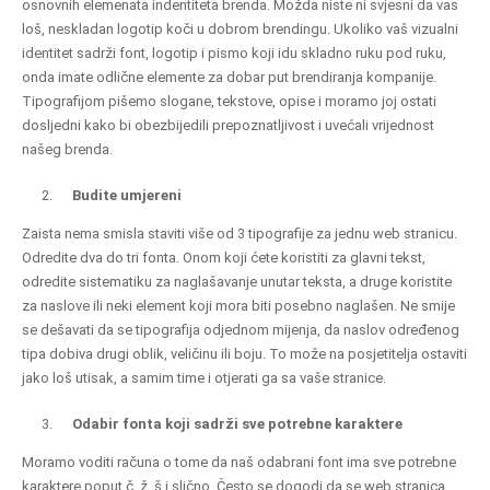
osnovnih elemenata indentiteta brenda. Možda niste ni svjesni da vas
loš, neskladan logotip koči u dobrom brendingu. Ukoliko vaš vizualni
identitet sadrži font, logotip i pismo koji idu skladno ruku pod ruku,
onda imate odlične elemente za dobar put brendiranja kompanije.
Tipografijom pišemo slogane, tekstove, opise i moramo joj ostati
dosljedni kako bi obezbijedili prepoznatljivost i uvećali vrijednost
našeg brenda.
Budite umjereni
Zaista nema smisla staviti više od 3 tipografije za jednu web stranicu.
Odredite dva do tri fonta. Onom koji ćete koristiti za glavni tekst,
odredite sistematiku za naglašavanje unutar teksta, a druge koristite
za naslove ili neki element koji mora biti posebno naglašen. Ne smije
se dešavati da se tipografija odjednom mijenja, da naslov određenog
tipa dobiva drugi oblik, veličinu ili boju. To može na posjetitelja ostaviti
jako loš utisak, a samim time i otjerati ga sa vaše stranice.
Odabir fonta koji sadrži sve potrebne karaktere
Moramo voditi računa o tome da naš odabrani font ima sve potrebne
karaktere poput č, ž, š i slično. Često se dogodi da se web stranica