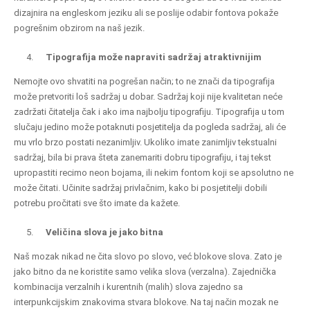
dizajnira na engleskom jeziku ali se poslije odabir fontova pokaže
pogrešnim obzirom na naš jezik.
Tipografija može napraviti sadržaj atraktivnijim
Nemojte ovo shvatiti na pogrešan način; to ne znači da tipografija
može pretvoriti loš sadržaj u dobar. Sadržaj koji nije kvalitetan neće
zadržati čitatelja čak i ako ima najbolju tipografiju. Tipografija u tom
slučaju jedino može potaknuti posjetitelja da pogleda sadržaj, ali će
mu vrlo brzo postati nezanimljiv. Ukoliko imate zanimljiv tekstualni
sadržaj, bila bi prava šteta zanemariti dobru tipografiju, i taj tekst
upropastiti recimo neon bojama, ili nekim fontom koji se apsolutno ne
može čitati. Učinite sadržaj privlačnim, kako bi posjetitelji dobili
potrebu pročitati sve što imate da kažete.
Veličina slova je jako bitna
Naš mozak nikad ne čita slovo po slovo, već blokove slova. Zato je
jako bitno da ne koristite samo velika slova (verzalna). Zajednička
kombinacija verzalnih i kurentnih (malih) slova zajedno sa
interpunkcijskim znakovima stvara blokove.
Na taj način mozak ne