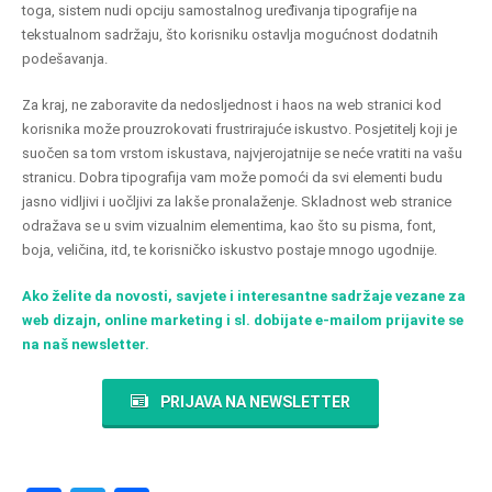
toga, sistem nudi opciju samostalnog uređivanja tipografije na
tekstualnom sadržaju, što korisniku ostavlja mogućnost dodatnih
podešavanja.
Za kraj, ne zaboravite da nedosljednost i haos na web stranici kod
korisnika može prouzrokovati frustrirajuće iskustvo. Posjetitelj koji je
suočen sa tom vrstom iskustava, najvjerojatnije se neće vratiti na vašu
stranicu. Dobra tipografija vam može pomoći da svi elementi budu
jasno vidljivi i uočljivi za lakše pronalaženje. Skladnost web stranice
odražava se u svim vizualnim elementima, kao što su pisma, font,
boja, veličina, itd, te korisničko iskustvo postaje mnogo ugodnije.
Ako želite da novosti, savjete i interesantne sadržaje vezane za
web dizajn, online marketing i sl. dobijate e-mailom prijavite se
na naš newsletter.
PRIJAVA NA NEWSLETTER