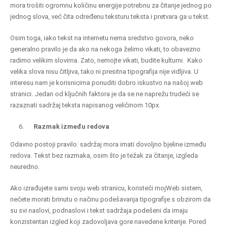
mora trošiti ogromnu količinu energije potrebnu za čitanje jednog po
jednog slova, već čita određenu teksturu teksta i pretvara ga u tekst.
Osim toga, iako tekst na internetu nema sredstvo govora, neko
generalno pravilo je da ako na nekoga želimo vikati, to obavezno
radimo velikim slovima. Zato, nemojte vikati, budite kulturni. Kako
velika slova nisu čitljiva, tako ni presitna tipografija nije vidljiva. U
interesu nam je korisnicima ponuditi dobro iskustvo na našoj web
stranici. Jedan od ključnih faktora je da se ne naprežu trudeći se
razaznati sadržaj teksta napisanog veličinom 10px.
Razmak između redova
Odavno postoji pravilo: sadržaj mora imati dovoljno bjeline između
redova. Tekst bez razmaka, osim što je težak za čitanje, izgleda
neuredno.
Ako izrađujete sami svoju web stranicu, koristeći mojWeb sistem,
nećete morati brinutu o načinu podešavanja tipografije s obzirom da
su svi naslovi, podnaslovi i tekst sadržaja podešeni da imaju
konzistentan izgled koji zadovoljava gore navedene kriterije. Pored