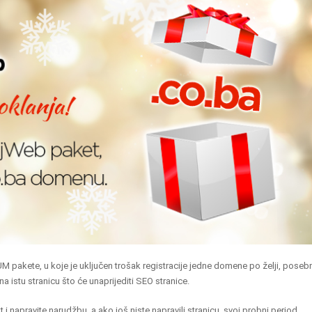
UM pakete, u koje je uključen trošak registracije jedne domene po želji, poseb
 istu stranicu što će unaprijediti SEO stranice.
i napravite narudžbu, a ako još niste napravili stranicu, svoj probni period