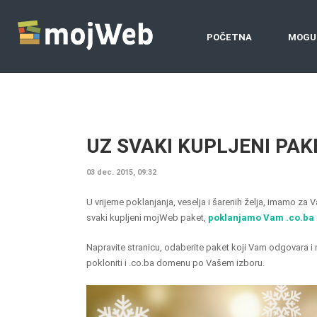
POČETNA
MOGU
UZ SVAKI KUPLJENI PA
03 dec. 2015, 09:32
U vrijeme poklanjanja, veselja i šarenih želja, imamo z
svaki kupljeni mojWeb paket,
poklanjamo Vam .co.ba
Napravite stranicu, odaberite paket koji Vam odgovara
pokloniti i .co.ba domenu po Vašem izboru.