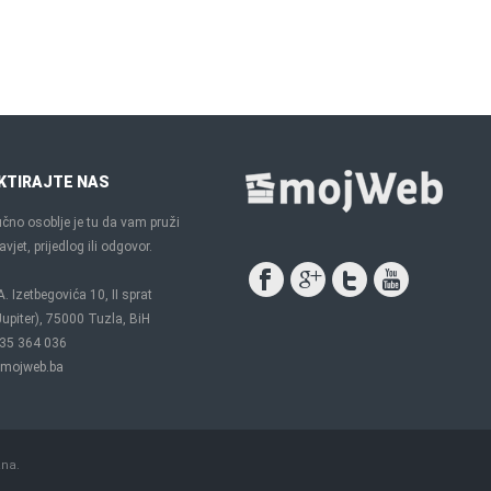
KTIRAJTE NAS
čno osoblje je tu da vam pruži
vjet, prijedlog ili odgovor.
A. Izetbegovića 10, II sprat
upiter), 75000 Tuzla, BiH
35 364 036
mojweb.ba
ana.