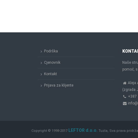
KONTA
Podrška
Cjenovnik
Naše stru
pomoć, sa
Kontakt
Aleja 
Prijava za klijente
(zgrada J
+387 
info@
LEFTOR d.o.o.
Copyright © 1998-2017
Tuzla, Sva prava pridrž