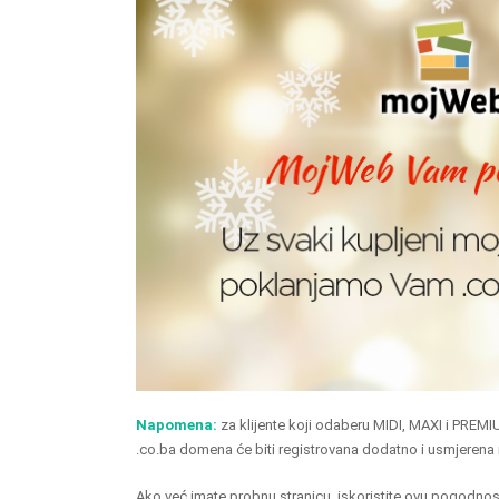
Napomena:
za klijente koji odaberu MIDI, MAXI i PREMI
.co.ba domena će biti registrovana dodatno i usmjerena na
Ako već imate probnu stranicu, iskoristite ovu pogodnost 