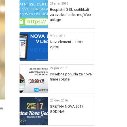
21 mar 2018
Besplatni SSL certifikati
za sve korisnike mojWeb
usluge
9 feb 2017
Novi element – Lista
vijesti
24 jan 2017
Posebna ponuda za nove
firme i obrte
28 dec 2016
SRETNA NOVA 2017.
na
GODINA!