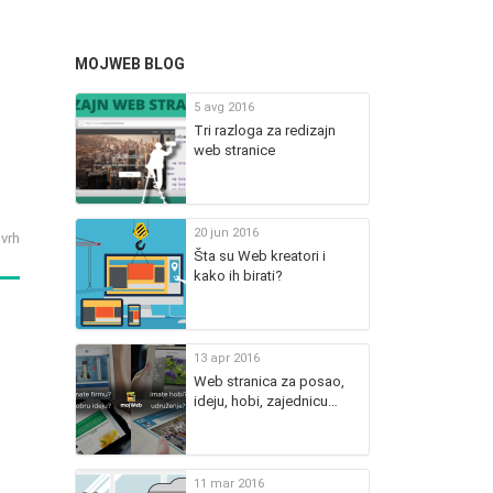
MOJWEB BLOG
5 avg 2016
Tri razloga za redizajn
web stranice
20 jun 2016
 vrh
Šta su Web kreatori i
kako ih birati?
13 apr 2016
Web stranica za posao,
ideju, hobi, zajednicu…
11 mar 2016