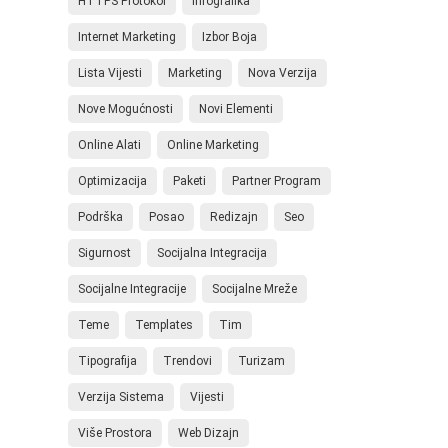
HTTPS Protokol
Infografika
Internet Marketing
Izbor Boja
Lista Vijesti
Marketing
Nova Verzija
Nove Mogućnosti
Novi Elementi
Online Alati
Online Marketing
Optimizacija
Paketi
Partner Program
Podrška
Posao
Redizajn
Seo
Sigurnost
Socijalna Integracija
Socijalne Integracije
Socijalne Mreže
Teme
Templates
Tim
Tipografija
Trendovi
Turizam
Verzija Sistema
Vijesti
Više Prostora
Web Dizajn