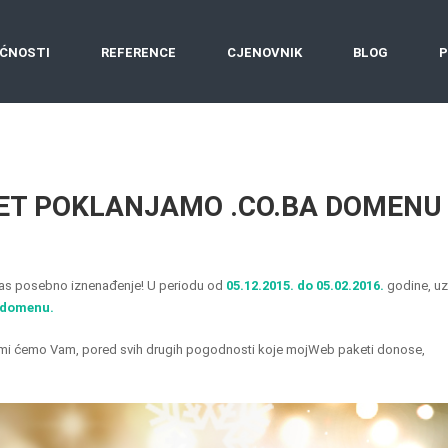
ĆNOSTI
REFERENCE
CJENOVNIK
BLOG
P
KET POKLANJAMO .CO.BA DOMENU
a Vas posebno iznenađenje! U periodu od
05.12.2015. do 05.02.2016.
godine, uz
 domenu.
 i mi ćemo Vam, pored svih drugih pogodnosti koje mojWeb paketi donose,