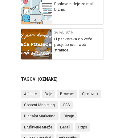
Poslovne ideje za mali
biznis
26 feb 2016
U par koraka do veće
posjećenosti web
stranice
TAGOVI (OZNAKE)
Affiliate
Boje
Browser
Cjenovnik
Content Marketing
CSS
Digitalni Marketing
Dizajn
Društvene Mreže
E-Mail
Https