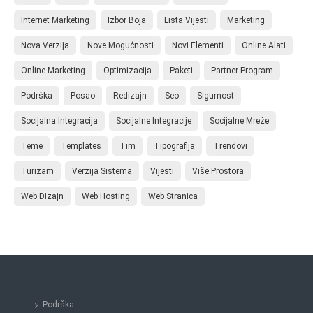
Internet Marketing
Izbor Boja
Lista Vijesti
Marketing
Nova Verzija
Nove Mogućnosti
Novi Elementi
Online Alati
Online Marketing
Optimizacija
Paketi
Partner Program
Podrška
Posao
Redizajn
Seo
Sigurnost
Socijalna Integracija
Socijalne Integracije
Socijalne Mreže
Teme
Templates
Tim
Tipografija
Trendovi
Turizam
Verzija Sistema
Vijesti
Više Prostora
Web Dizajn
Web Hosting
Web Stranica
Podrška