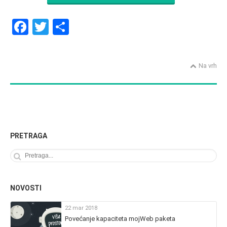
F
T
S
a
wi
h
ce
tt
ar
Na vrh
b
er
e
o
o
k
PRETRAGA
NOVOSTI
22 mar 2018
Povećanje kapaciteta mojWeb paketa