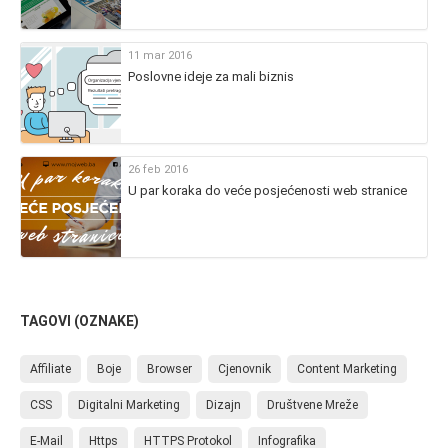
11 mar 2016
Poslovne ideje za mali biznis
26 feb 2016
U par koraka do veće posjećenosti web stranice
TAGOVI (OZNAKE)
Affiliate
Boje
Browser
Cjenovnik
Content Marketing
CSS
Digitalni Marketing
Dizajn
Društvene Mreže
E-Mail
Https
HTTPS Protokol
Infografika