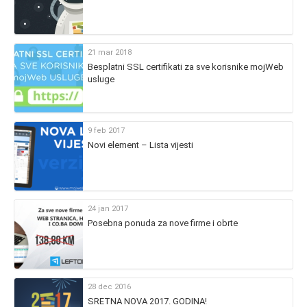
21 mar 2018
Besplatni SSL certifikati za sve korisnike mojWeb
usluge
9 feb 2017
Novi element – Lista vijesti
24 jan 2017
Posebna ponuda za nove firme i obrte
28 dec 2016
SRETNA NOVA 2017. GODINA!