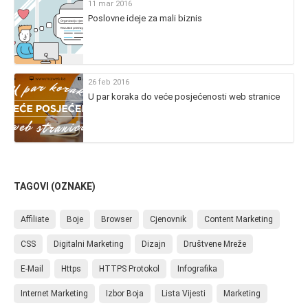
11 mar 2016
Poslovne ideje za mali biznis
26 feb 2016
U par koraka do veće posjećenosti web stranice
TAGOVI (OZNAKE)
Affiliate
Boje
Browser
Cjenovnik
Content Marketing
CSS
Digitalni Marketing
Dizajn
Društvene Mreže
E-Mail
Https
HTTPS Protokol
Infografika
Internet Marketing
Izbor Boja
Lista Vijesti
Marketing