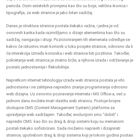
perioda. Osim estetskih promjena kao što su boje, veličina ikonica i
tipografija, za web stranice je jako bitan sadržaj.
Danas je struktura stranice postala itekako važna, i jedna je od
osnovnih karika kada razmišljamo o dizajn elementima kao što su
sadržaj, navigacija i drugi. Pozicioniranjem tih elemenata određuje se
kakvo će iskustvo imati korisnik u toku posjete stranice, odnosno da li
će interakcija između korisnika i web stranice biti pozitivna. Također,
pokretanje web stranica je znatno brže, a njihova izrada i održavanje je
postalo jednostavnije i fleksibilnije.
Napretkom internet tehnologija izrada web stranica postala je vrlo
jednostavna i ne zahtijeva napredno znanje programiranja odnosno
web dizajna. Uz osnovno poznavanje interneta i MS Office-a, već u
jednom danu možete imati vlastitu web stranicu. Postoje brojne
dostupne CMS (Content Management System) platforme za
upravljanje web sadržajem. Također, evolucijom smo “dobili” i
napredni CMS kao što su drag & drop sistemi koju su vremenom
postali itekako sofisticirani. Sada možemo napraviti i dizajnirati
stranice, upotrebom drag & drop sistema koji je tokom godina postao