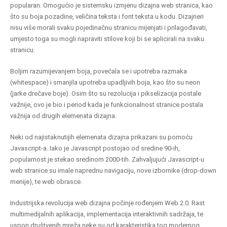
popularan. Omogućio je sistemsku izmjenu dizajna web stranica, kao
što su boja pozadine, veličina teksta i font teksta u kodu.
Dizajneri
nisu više morali svaku pojedinačnu stranicu mijenjati i prilagođavati,
umjesto toga su mogli napraviti stilove koji bi se aplicirali na svaku
stranicu.
Boljim razumijevanjem boja, povećala se i upotreba razmaka
(whitespace) i smanjila upotreba upadljivih boja, kao što su neon
(jarke drečave boje). Osim što su rezolucija i pikselizacija postale
važnije, ovo je bio i period kada je funkcionalnost stranice postala
važnija od drugih elemenata dizajna.
Neki od najistaknutijih elemenata dizajna prikazani su pomoću
Javascript-a. Iako je Javascript postojao od sredine 90-ih,
popularnost je stekao sredinom 2000-tih. Zahvaljujući Javascript-u
web stranice su imale naprednu navigaciju, nove izbornike (drop-down
menije), te web obrasce.
Industrijska revolucija web dizajna počinje rođenjem Web 2.0. Rast
multimedijalnih aplikacija, implementacija interaktivnih sadržaja, te
uspon društvenih mreža neke su od karakteristika tog modernog