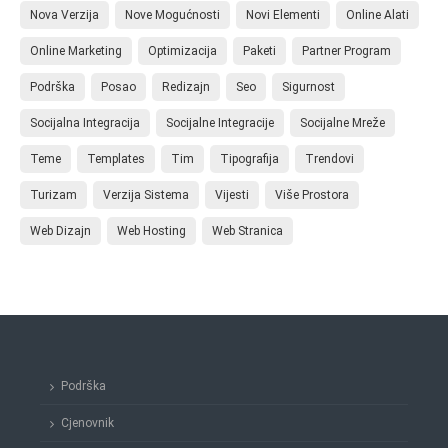
Nova Verzija
Nove Mogućnosti
Novi Elementi
Online Alati
Online Marketing
Optimizacija
Paketi
Partner Program
Podrška
Posao
Redizajn
Seo
Sigurnost
Socijalna Integracija
Socijalne Integracije
Socijalne Mreže
Teme
Templates
Tim
Tipografija
Trendovi
Turizam
Verzija Sistema
Vijesti
Više Prostora
Web Dizajn
Web Hosting
Web Stranica
Podrška
Cjenovnik