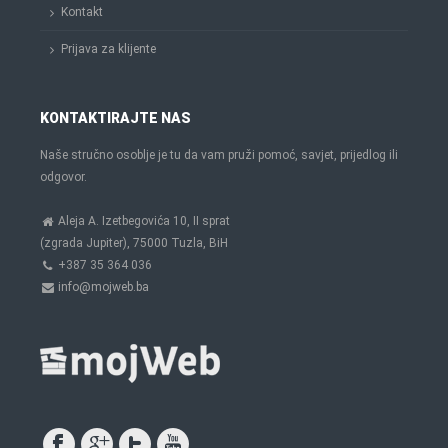
Kontakt
Prijava za klijente
KONTAKTIRAJTE NAS
Naše stručno osoblje je tu da vam pruži pomoć, savjet, prijedlog ili
odgovor.
Aleja A. Izetbegovića 10, II sprat
(zgrada Jupiter), 75000 Tuzla, BiH
+387 35 364 036
info@mojweb.ba