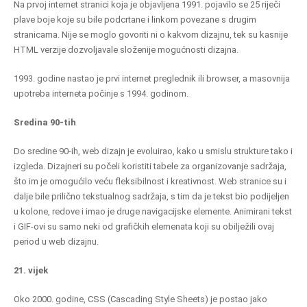
Na prvoj internet stranici koja je objavljena 1991. pojavilo se 25 riječi
plave boje koje su bile podcrtane i linkom povezane s drugim
stranicama. Nije se moglo govoriti ni o kakvom dizajnu, tek su kasnije
HTML verzije dozvoljavale složenije mogućnosti dizajna.
1993. godine nastao je prvi internet preglednik ili browser, a masovnija
upotreba interneta počinje s 1994. godinom.
Sredina 90-tih
Do sredine 90-ih, web dizajn je evoluirao, kako u smislu strukture tako i
izgleda. Dizajneri su počeli koristiti tabele za organizovanje sadržaja,
što im je omogućilo veću fleksibilnost i kreativnost. Web stranice su i
dalje bile prilično tekstualnog sadržaja, s tim da je tekst bio podijeljen
u kolone, redove i imao je druge navigacijske elemente. Animirani tekst
i GIF-ovi su samo neki od grafičkih elemenata koji su obilježili ovaj
period u web dizajnu.
21. vijek
Oko 2000. godine, CSS (Cascading Style Sheets) je postao jako