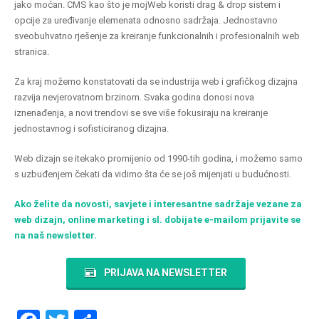
jako moćan. CMS kao što je
mojWeb
koristi drag & drop sistem i
opcije za uređivanje elemenata odnosno sadržaja. Jednostavno
sveobuhvatno rješenje za kreiranje funkcionalnih i profesionalnih web
stranica.
Za kraj možemo konstatovati da se industrija web i grafičkog dizajna
razvija nevjerovatnom brzinom. Svaka godina donosi nova
iznenađenja, a novi trendovi se sve više fokusiraju na kreiranje
jednostavnog i sofisticiranog dizajna.
Web dizajn se itekako promijenio od 1990-tih godina, i možemo samo
s uzbuđenjem čekati da vidimo šta će se još mijenjati u budućnosti.
Ako želite da novosti, savjete i interesantne sadržaje vezane za
web dizajn, online marketing i sl. dobijate e-mailom prijavite se
na naš newsletter.
PRIJAVA NA NEWSLETTER