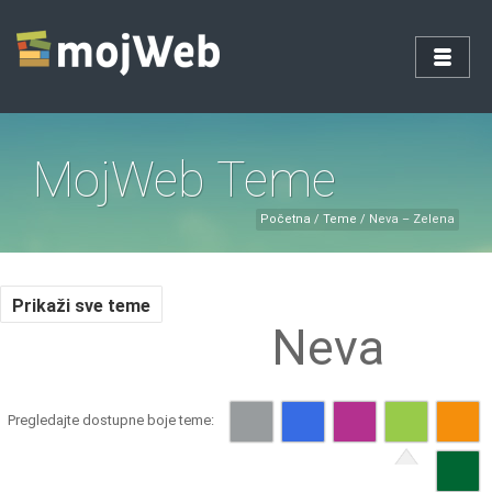
MojWeb Teme
Početna
/
Teme
/
Neva – Zelena
Prikaži sve teme
Neva
Pregledajte dostupne boje teme: