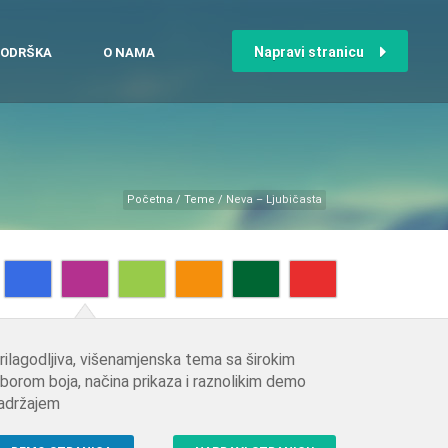
Napravi stranicu
ODRŠKA
O NAMA
Početna
/
Teme
/
Neva – Ljubičasta
rilagodljiva, višenamjenska tema sa širokim
zborom boja, načina prikaza i raznolikim demo
adržajem