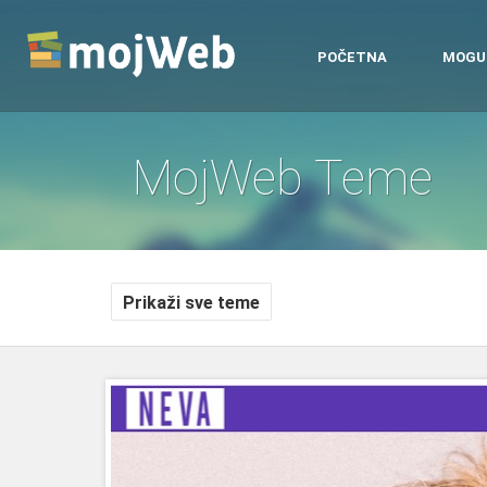
POČETNA
MOGU
MojWeb Teme
Prikaži sve teme