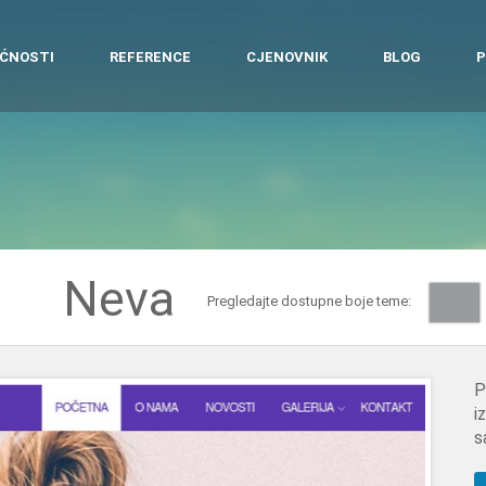
ĆNOSTI
REFERENCE
CJENOVNIK
BLOG
P
Neva
Pregledajte dostupne boje teme:
P
i
s