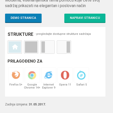
Moderna, višenamjenska tema pomoću koje ćete svoj
sadržaj prikazati na elegantan i poslovan način
DEMO STRANICA
NAPRAVI STRANICU
STRUKTURE
- pregledajte dostupne strukture sadržaja
PRILAGOĐENO ZA
Firefox 5+
Google
Internet
Opera 11
Safari 5
Chrome 14+
Explorer 9
Zadnja izmjena:
31.05.2017.