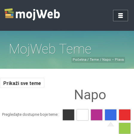
MojWeb Teme
Početna
/
Teme
/
Napo – Plava
Prikaži sve teme
Napo
Pregledajte dostupne boje teme: