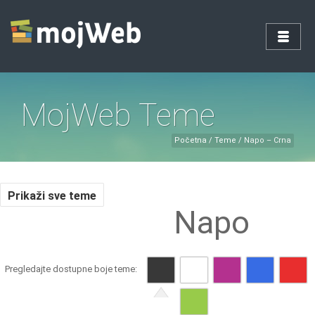
MojWeb Teme
Početna
/
Teme
/
Napo – Crna
Prikaži sve teme
Napo
Pregledajte dostupne boje teme: