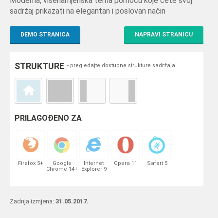
Moderna, višenamjenska tema pomoću koje ćete svoj
sadržaj prikazati na elegantan i poslovan način
DEMO STRANICA
NAPRAVI STRANICU
STRUKTURE
- pregledajte dostupne strukture sadržaja
PRILAGOĐENO ZA
Firefox 5+
Google
Internet
Opera 11
Safari 5
Chrome 14+
Explorer 9
Zadnja izmjena:
31.05.2017.