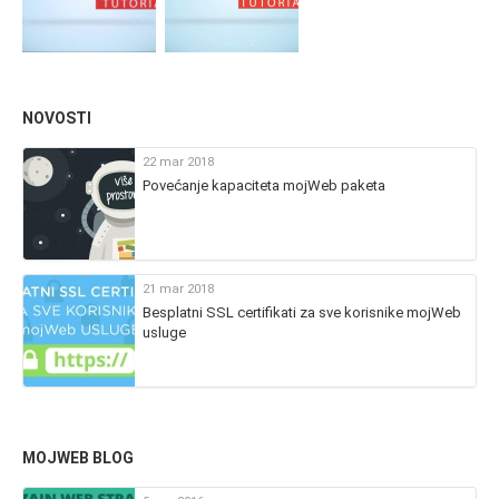
NOVOSTI
22 mar 2018
Povećanje kapaciteta mojWeb paketa
21 mar 2018
Besplatni SSL certifikati za sve korisnike mojWeb
usluge
MOJWEB BLOG