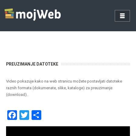
PREUZIMANJE DATOTEKE
Video pokazuje kako na web stranicu možete postavljati datoteke
raznih formata (dokumenate, slike, kataloge) za preuzimanje
(download).
F
T
S
a
wi
h
ce
tt
ar