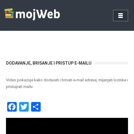
DODAVANJE, BRISANJE I PRISTUP E-MAILU
Video pokazuje kako dodavati i brisati e-mail adrese, mijenjati lozinke i
pristupati mailu.
F
T
S
a
wi
h
ce
tt
ar