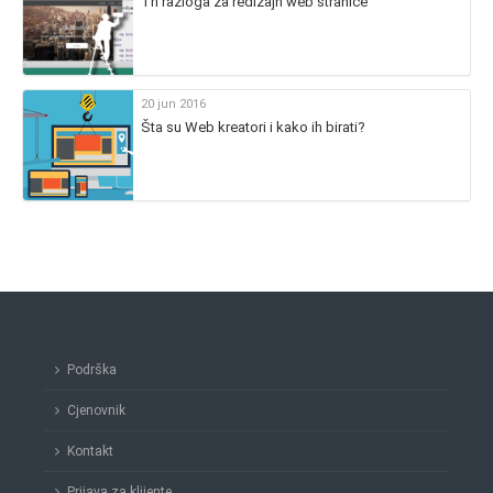
Tri razloga za redizajn web stranice
20 jun 2016
Šta su Web kreatori i kako ih birati?
Podrška
Cjenovnik
Kontakt
Prijava za klijente