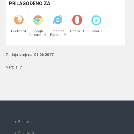
PRILAGOĐENO ZA
Firefox 5+
Google
Internet
Opera 11
Safari 5
Chrome 14+
Explorer 9
Zadnja izmjena:
01.06.2017.
Verzija:
7
Podrška
Cjenovnik