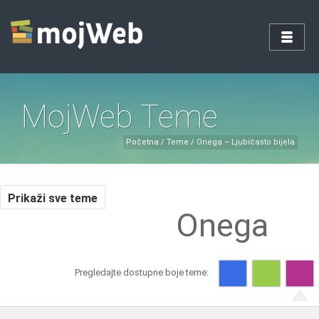
MojWeb Teme
Početna
/
Teme
/
Onega – Ljubičasto bijela
Prikaži sve teme
Onega
Pregledajte dostupne boje teme: