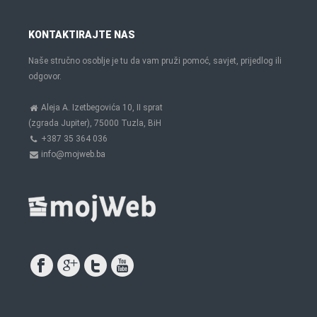
KONTAKTIRAJTE NAS
Naše stručno osoblje je tu da vam pruži pomoć, savjet, prijedlog ili
odgovor.
Aleja A. Izetbegovića 10, II sprat
(zgrada Jupiter), 75000 Tuzla, BiH
+387 35 364 036
info@mojweb.ba