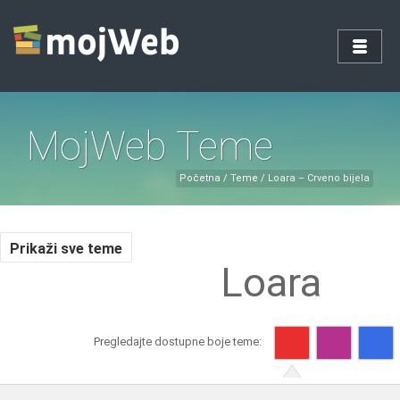
MojWeb Teme
Početna
/
Teme
/
Loara – Crveno bijela
Prikaži sve teme
Loara
Pregledajte dostupne boje teme: