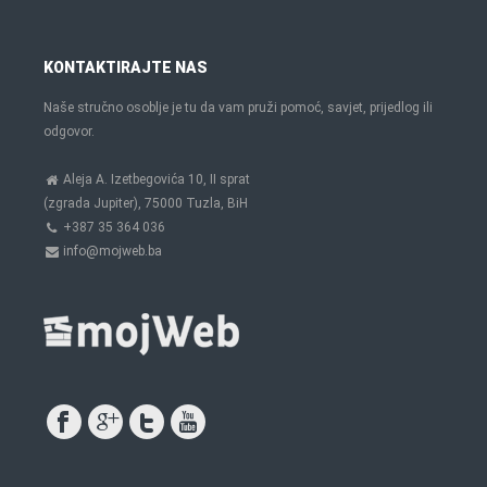
KONTAKTIRAJTE NAS
Naše stručno osoblje je tu da vam pruži pomoć, savjet, prijedlog ili
odgovor.
Aleja A. Izetbegovića 10, II sprat
(zgrada Jupiter), 75000 Tuzla, BiH
+387 35 364 036
info@mojweb.ba