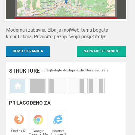
Moderna i zabavna, Elba je mojWeb tema bogata
koloritetima. Privucite pažnju svojih posjetitelja!
DEMO STRANICA
NAPRAVI STRANICU
STRUKTURE
- pregledajte dostupne strukture sadržaja
PRILAGOĐENO ZA
Firefox 5+
Google
Internet
Chrome 14+
Explorer 9