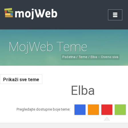
MojWeb Teme
Početna
/
Teme
/
Elba – Crveno siva
Prikaži sve teme
Elba
Pregledajte dostupne boje teme: