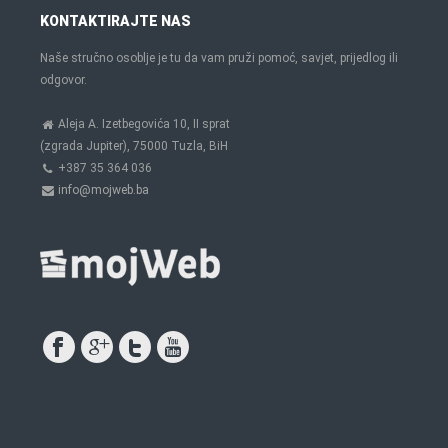
KONTAKTIRAJTE NAS
Naše stručno osoblje je tu da vam pruži pomoć, savjet, prijedlog ili
odgovor.
Aleja A. Izetbegovića 10, II sprat
(zgrada Jupiter), 75000 Tuzla, BiH
+387 35 364 036
info@mojweb.ba