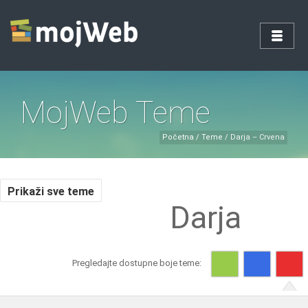
MojWeb Teme
Početna
/
Teme
/
Darja – Crvena
Prikaži sve teme
Darja
Pregledajte dostupne boje teme: