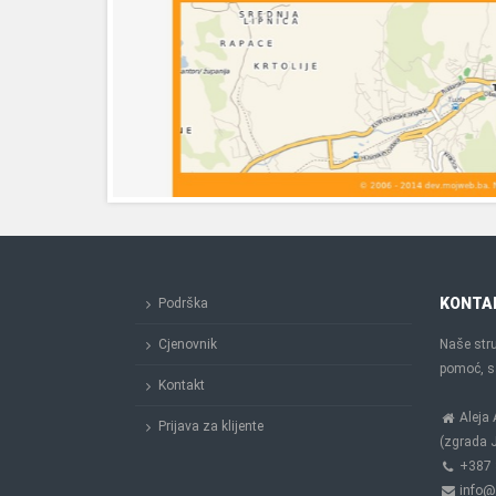
KONTA
Podrška
Cjenovnik
Naše stru
pomoć, sa
Kontakt
Aleja 
Prijava za klijente
(zgrada J
+387 
info@