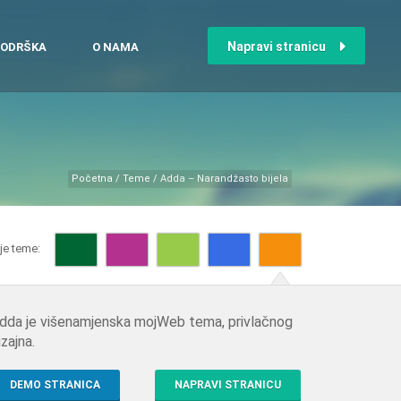
Napravi stranicu
ODRŠKA
O NAMA
Početna
/
Teme
/
Adda – Narandžasto bijela
je teme:
dda je višenamjenska mojWeb tema, privlačnog
izajna.
DEMO STRANICA
NAPRAVI STRANICU