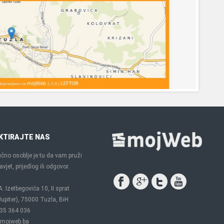
KTIRAJTE NAS
čno osoblje je tu da vam pruži
vjet, prijedlog ili odgovor.
A. Izetbegovića 10, II sprat
upiter), 75000 Tuzla, BiH
35 364 036
mojweb.ba