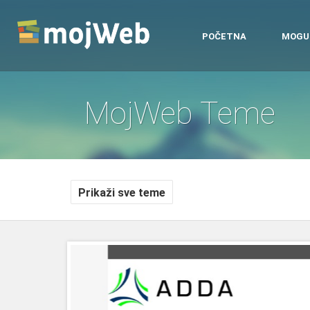
POČETNA
MOGU
MojWeb Teme
Prikaži sve teme