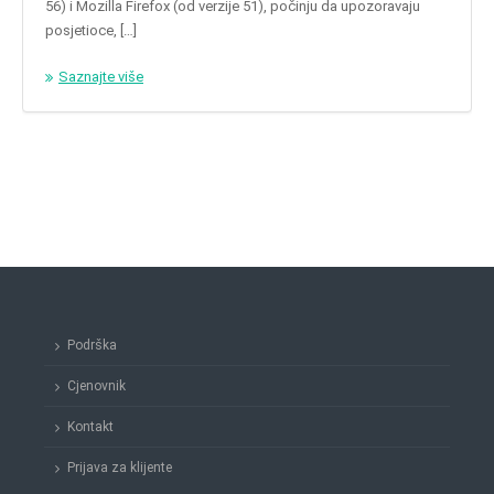
56) i Mozilla Firefox (od verzije 51), počinju da upozoravaju
posjetioce, […]
Saznajte više
Podrška
Cjenovnik
Kontakt
Prijava za klijente