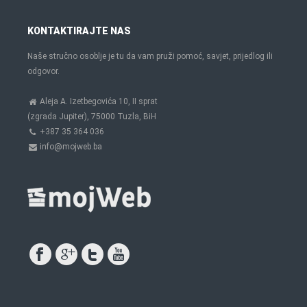
KONTAKTIRAJTE NAS
Naše stručno osoblje je tu da vam pruži pomoć, savjet, prijedlog ili
odgovor.
Aleja A. Izetbegovića 10, II sprat
(zgrada Jupiter), 75000 Tuzla, BiH
+387 35 364 036
info@mojweb.ba