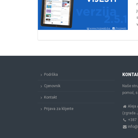
KONTA
Podrška
Cjenovnik
Naše stru
pomoć, sa
Kontakt
Aleja 
Prijava za klijente
(zgrada J
+387 
info@