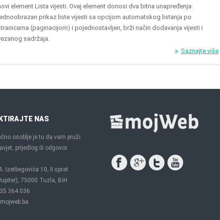
novi element Lista vijesti. Ovaj element donosi dva bitna unapređenja:
jednoobrazan prikaz liste vijesti sa opcijom automatskog listanja po
stranicama (paginacijom) i pojednostavljen, brži način dodavanja vijesti i
vezanog sadržaja.
Saznajte više
KTIRAJTE NAS
čno osoblje je tu da vam pruži
vjet, prijedlog ili odgovor.
A. Izetbegovića 10, II sprat
upiter), 75000 Tuzla, BiH
35 364 036
mojweb.ba