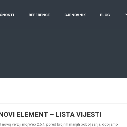
ĆNOSTI
REFERENCE
CJENOVNIK
BLOG
P
NOVI ELEMENT – LISTA VIJESTI
U novoj verziji mojWeb 2.5.1, pored brojnih manjih poboljšanja, dobijamo i