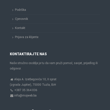
Podrška
Cjenovnik
Kontakt
Prijava za klijente
KONTAKTIRAJTE NAS
Naše stručno osoblje je tu da vam pruži pomoć, savjet, prijedlog ili
odgovor.
Aleja A. Izetbegovića 10, II sprat
(zgrada Jupiter), 75000 Tuzla, BiH
+387 35 364 036
info@mojweb.ba